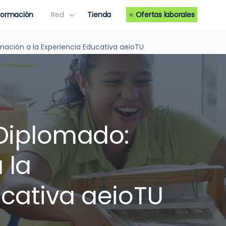
Formación
Red
Tienda
⭐
Ofertas laborales
mación a la Experiencia Educativa aeioTU
 Diplomado:
 la
ucativa aeioTU