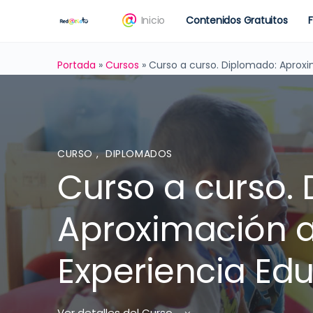
Inicio
Contenidos Gratuitos
Portada
»
Cursos
»
Curso a curso. Diplomado: Aproxi
CURSO
,
DIPLOMADOS
Curso a curso.
Aproximación a
Experiencia Ed
Ver detalles del Curso