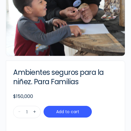
Ambientes seguros para la
niñez. Para Familias
$
150,000
Ambientes
-
+
Add to cart
seguros
para