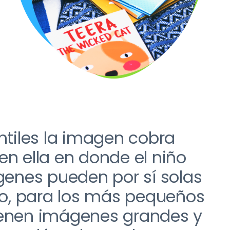
antiles la imagen cobra
n ella e
n
donde
el niño
enes pueden por sí solas
o,
para los más pequeños
ienen imágenes grandes y