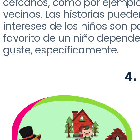
cercanos, como por ejemplo
vecinos
. L
as historias pued
intereses de los niños son p
favorito de un niño depender
guste
, específicamente.
4.