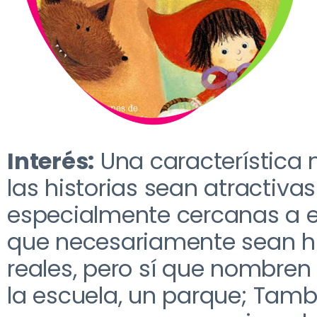
I
nterés
:
U
na característica
las historias sean atractivas
especialmente
cercanas a e
que necesariamente sean hi
reales,
pero sí que nombren
la escuela
,
un parque
; Tamb