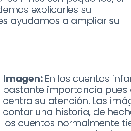
emos explicarles su
les ayudamos a ampliar su
Imagen:
E
n los cuentos inf
bastante importancia pues e
centra su atención
. L
as imág
contar una historia
,
de
hech
los cuentos normalmente t