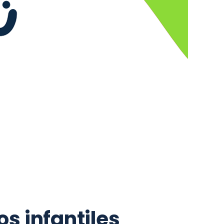
 niños?
os infantiles