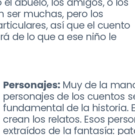
 el
abuelo
,
los
amigos
,
o los
en ser muchas
,
pero los
articulares
,
así que el cuento
á de lo que a ese niño le
Personajes:
M
uy de la mano
personajes de los cuentos s
fundamental
de la historia
. 
c
rean
los relatos
. E
sos pers
extraídos de la fantasía
:
pat