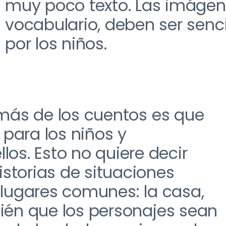
muy poco texto
. L
as imágen
vocabulario
,
deben ser sencil
por
los niños.
 más de los cuentos es que
 para los niños y
llos
. E
sto no quiere decir
storias de situaciones
 lugares comunes
:
la casa
,
ién que los personajes sean