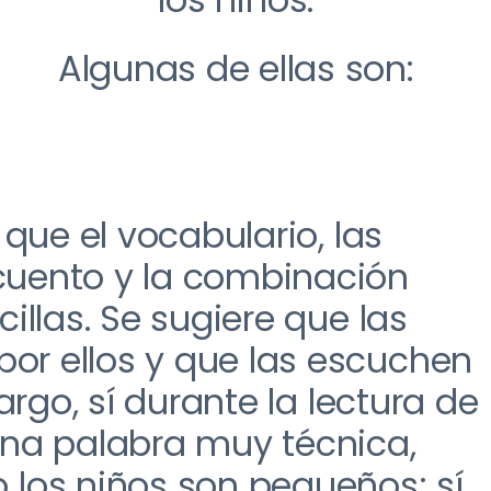
Algunas de ellas son:
 que el vocabulario
,
las
cuento y la combinación
cillas
. S
e sugiere que las
or ellos y que
las
escuchen
argo
, sí
durante la lectura de
na palabra muy técnica
,
los niños son
pequeños
;
sí