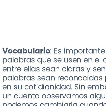
V
ocabulario
: E
s importante
palabras que se usen en el 
entre ellas sean claras y sen
palabras sean reconocidas p
en su cotidianidad
. S
in emb
un cuento observamos algu
podemos cambiarla cuando 