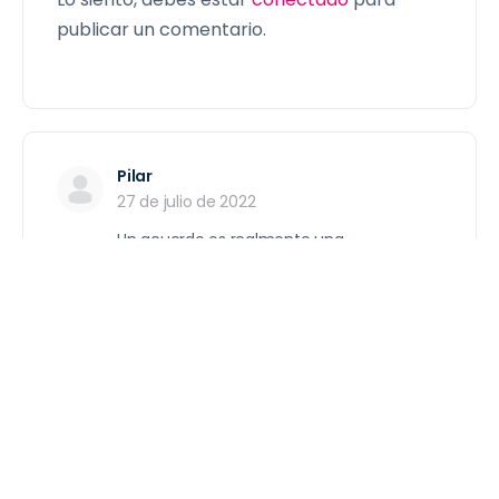
publicar un comentario.
Pilar
27 de julio de 2022
Un acuerdo es realmente una
herramienta necesaria dentro de un salón
de clase ya que cada niño es su propio
mundo y al momento de compartir le
queda un poco difícil y se inician los
conflictos y roses entre ellos así que es
una gran estrategia hacerlos participes de
diferentes acuerdos
Accede para responder