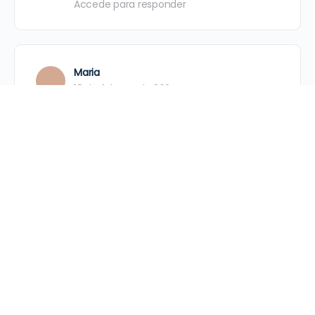
Accede para responder
Maria
18 de febrero de 2024
En una exposición científica realizada con
las mamitas una familia llevo ese del
huevo flotante muy bueno
Accede para responder
Maria
18 de febrero de 2024
Realice ese experimento llamado lluvia de
colores y los niños hicieron muchas
observaciones y preguntas