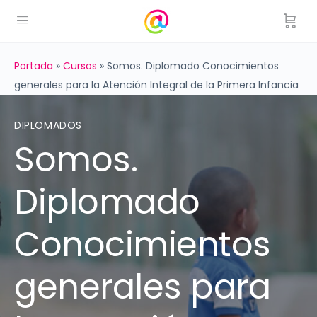
Portada
»
Cursos
»
Somos. Diplomado Conocimientos
generales para la Atención Integral de la Primera Infancia
DIPLOMADOS
Somos.
Diplomado
Conocimientos
generales para