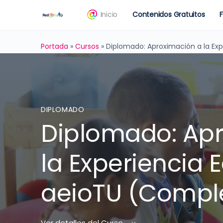
Inicio
Contenidos Gratuitos
Portada
»
Cursos
»
Diplomado: Aproximación a la Ex
DIPLOMADO
Diplomado: Ap
la Experiencia 
aeioTU (Compl
Ver detalles del Curso