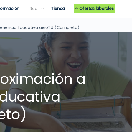
Formación
Red
Tienda
⭐
Ofertas laborales
periencia Educativa aeioTU (Completo)
roximación a
Educativa
eto)