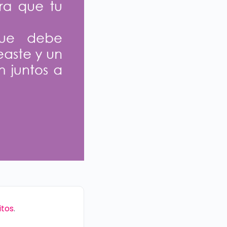
itos
.