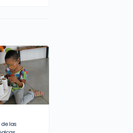
 de las
ógicas