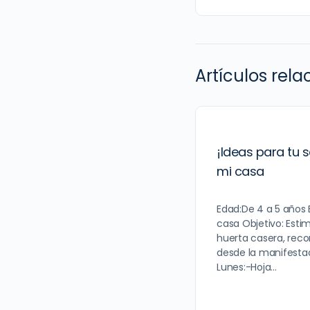
Artículos rel
¡Ideas para tu 
mi casa
Edad:De 4 a 5 años 
casa Objetivo: Esti
huerta casera, rec
desde la manifestac
Lunes:-Hoja…