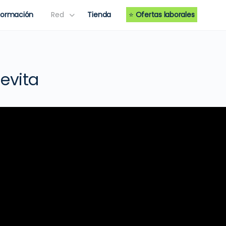
Formación
Red
Tienda
⭐
Ofertas laborales
levita