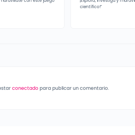
y maravíllate con este juego
¡Explora, investiga y marav
científico!”
 estar
conectado
para publicar un comentario.