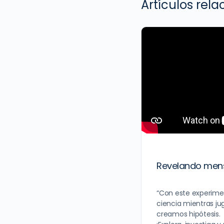
Artículos rel
Revelando mens
“Con este experim
ciencia mientras j
creamos hipótesis.