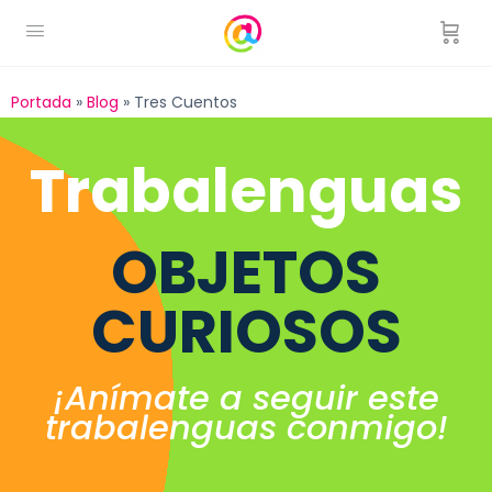
Portada
»
Blog
»
Tres Cuentos
Trabalenguas
OBJETOS
CURIOSOS
¡Anímate a seguir este
trabalenguas conmigo!