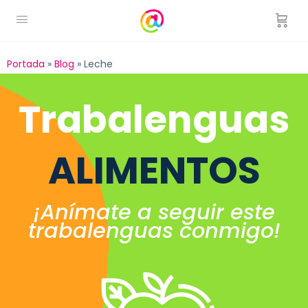
Portada
»
Blog
»
Leche
Trabalenguas
ALIMENTOS
¡Anímate a seguir este
trabalenguas conmigo!