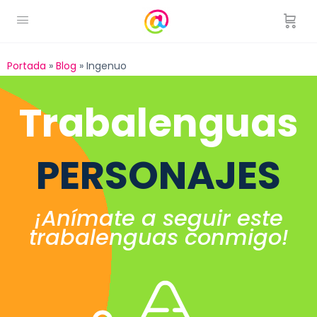
Portada
»
Blog
»
Ingenuo
Trabalenguas
PERSONAJES
¡Anímate a seguir este
trabalenguas conmigo!