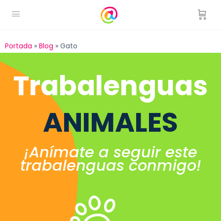
Portada
»
Blog
»
Gato
Trabalenguas
ANIMALES
¡Anímate a seguir este
trabalenguas conmigo!