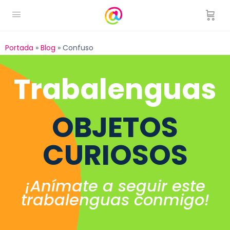
Portada
»
Blog
»
Confuso
Trabalenguas
OBJETOS
CURIOSOS
¡Anímate a seguir este
trabalenguas conmigo!