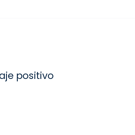
aje positivo