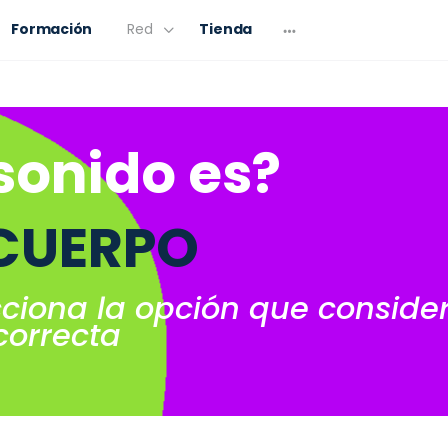
Formación
Red
Tienda
sonido es?
 CUERPO
cciona la opción que conside
correcta