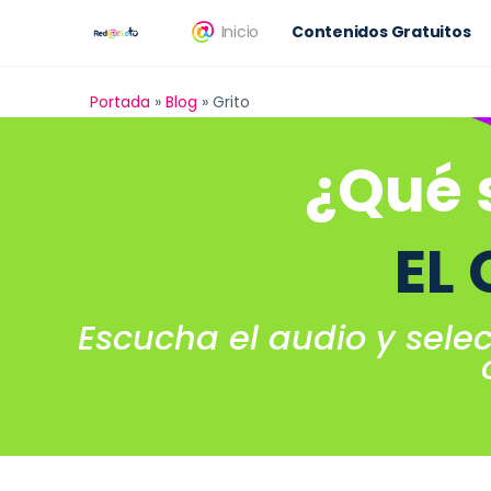
Inicio
Contenidos Gratuitos
Portada
»
Blog
»
Grito
¿Qué 
EL
Escucha el audio y sele