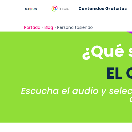
Inicio
Contenidos Gratuitos
Portada
»
Blog
»
Persona tosiendo
¿Qué 
EL
Escucha el audio y sele