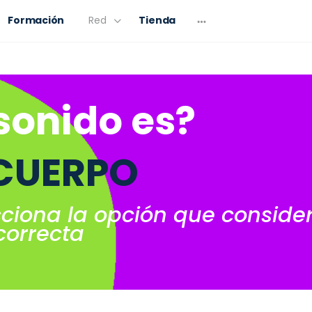
Formación
Red
Tienda
sonido es?
 CUERPO
cciona la opción que conside
correcta