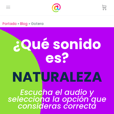
Portada
»
Blog
»
Gotera
¿Qué sonido
es?
NATURALEZA
Escucha el audio y
selecciona la opción que
consideras correcta