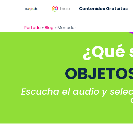
Inicio
Contenidos Gratuitos
Portada
»
Blog
»
Monedas
¿Qué 
OBJETOS
Escucha el audio y sele