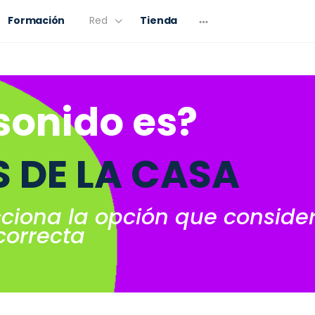
Formación
Red
Tienda
sonido es?
 DE LA CASA
cciona la opción que conside
correcta