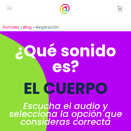
Portada
»
Blog
»
Respiración
¿Qué sonido
es?
EL CUERPO
Escucha el audio y
selecciona la opción que
consideras correcta