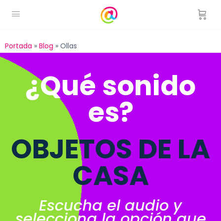
Portada
»
Blog
»
Ollas
¿Qué sonido
es?
OBJETOS DE LA
CASA
Escucha el audio y
selecciona la opción que