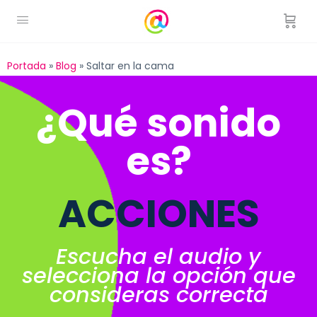
Portada
»
Blog
»
Saltar en la cama
¿Qué sonido
es?
ACCIONES
Escucha el audio y
selecciona la opción que
consideras correcta