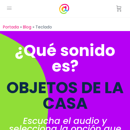
Portada
»
Blog
»
Teclado
¿Qué sonido
es?
OBJETOS DE LA
CASA
Escucha el audio y
selecciona la opción que