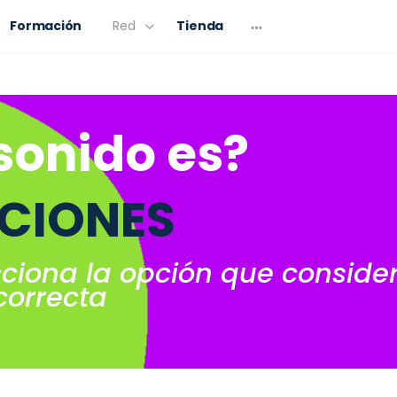
Formación
Red
Tienda
sonido es?
CIONES
cciona la opción que conside
correcta