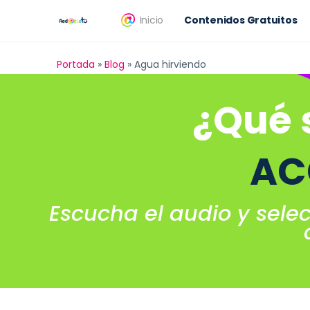
Inicio
Contenidos Gratuitos
Portada
»
Blog
»
Agua hirviendo
¿Qué 
AC
Escucha el audio y sele