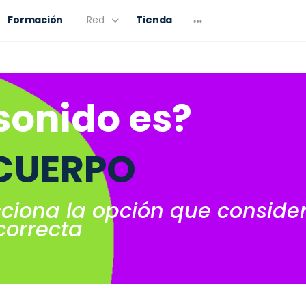
Formación
Red
Tienda
sonido es?
 CUERPO
cciona la opción que conside
correcta