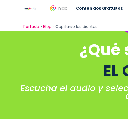
Inicio
Contenidos Gratuitos
Portada
»
Blog
»
Cepillarse los dientes
¿Qué 
EL
Escucha el audio y sele