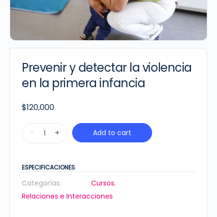
Prevenir y detectar la violencia
en la primera infancia
$
120,000
Prevenir
-
+
Add to cart
y
detectar
la
ESPECIFICACIONES
violencia
Categorías:
Cursos
,
en
Relaciones e Interacciones
la