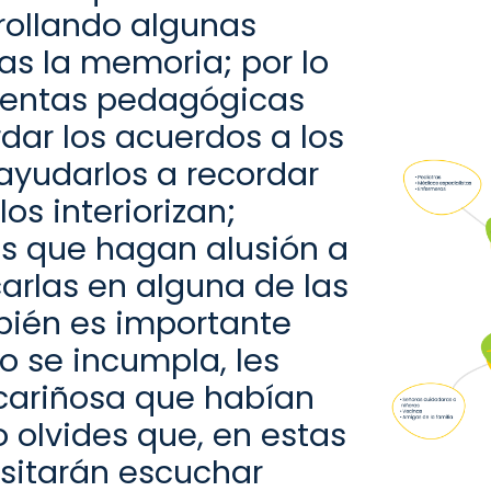
rollando
algunas
las la memoria
;
por lo
ientas pedagógicas
dar los acuerdos a los
ayudarlos a recordar
os interiorizan;
es
que hagan alusión a
c
arla
s en alguna de las
bién es importante
 se incumpla, les
cariñosa que habían
 olvides que, en estas
esitarán escuchar