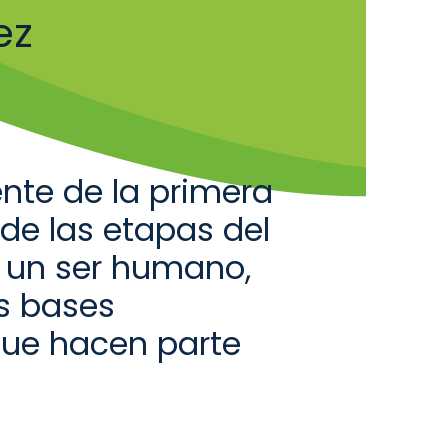
ez
ente de
la primera
 de las etapas del
e un ser humano,
s bases
ue ha
ce
n parte