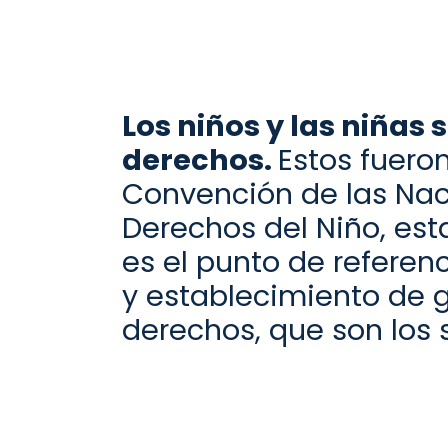
Los niños y
las
niñas s
derechos
.
Estos
fueron
C
onvención de
las N
a
D
erechos del
N
iño
,
esta
es el punto
de referenc
y establecimiento de 
derechos
, que son los 