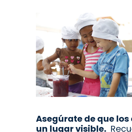
Aseg
ú
ra
te
de que los
un lugar visible.
Recue