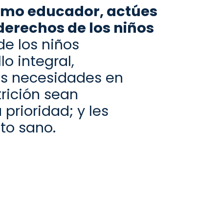
omo educador, actúes
derechos de los niños
de los niños
o integral,
us necesidades en
trición sean
rioridad; y les
to sano.