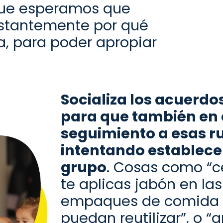
que esperamos que
stantemente
por qué
, para poder apropiar
Socializa los acuerdos
para que también en 
seguimiento a esa
s
r
intentando establecer
grupo
. Cosas como “ce
te aplicas jabón en las
empaques de comida y
puedan reutilizar”, o “
a