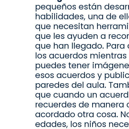
pequeños
están desar
habilidades, una de el
que necesitan herram
que les ayuden a recor
que han llegado.
Para 
los acuerdos mientras l
puedes tener imágen
esos acuerdos y
publi
paredes del aula. Tam
que cuando un acuerdo
recuerdes de manera 
acordado otra
cosa. No
edades, los niños nec