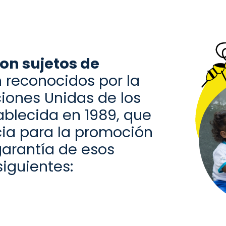
on sujetos de
 reconocidos por la
ciones
U
nidas de los
blecida en 1989,
que
ia para la promoción
garantía de
es
os
siguientes: