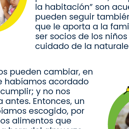
la habitación” son acu
pueden seguir también 
que le aporta a la fam
ser socios de los niño
cuidado de la naturale
os pueden cambiar
, en
ue habíamos acordado
 cumplir
;
y no nos
antes. Entonces, un
bíamos es
cogido
, por
los alimentos
que