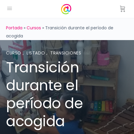
Portada
»
Cursos
»
Transición durante el período de
acogida
CURSO
,
LISTADO
,
TRANSICIONES
Transición
durante el
período de
acogida