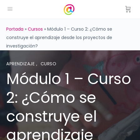
Portada
»
Cursos
»
Módulo 1 – Curso 2: ¿Cómo se
construye el aprendizaje desde los proyectos de
investigación?
APRENDIZAJE
,
CURSO
Módulo 1 – Curso
2: ¿Cómo se
construye el
aprendizaje