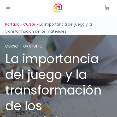
Portada
»
Cursos
»
La importancia del juego y la
transformación de los materiales
CURSO
,
GRATUITO
La importancia
del juego y la
transformación
de los