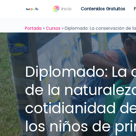
Inicio
Contenidos Gratuitos
Portada
»
Cursos
»
Diplomado: La conservación de la 
Diplomado: La 
de la naturalez
cotidianidad de
los niños de pr