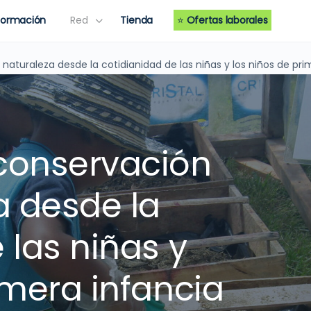
Formación
Red
Tienda
⭐
Ofertas laborales
naturaleza desde la cotidianidad de las niñas y los niños de pri
conservación
a desde la
 las niñas y
imera infancia