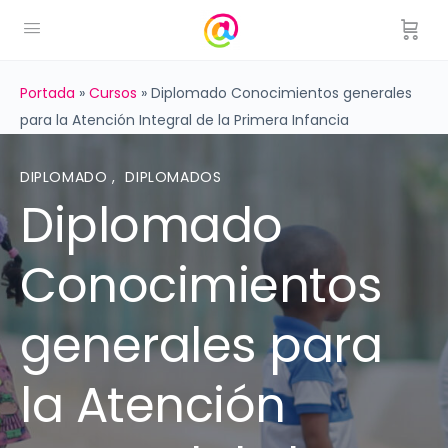
Portada
»
Cursos
»
Diplomado Conocimientos generales
para la Atención Integral de la Primera Infancia
DIPLOMADO
,
DIPLOMADOS
Diplomado
Conocimientos
generales para
la Atención