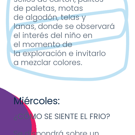
de
paletas, motas
de
algodón, telas y
lanas,
donde se observará
el
interés del niño en
el
momento de
la
exploración e invitarlo
a
mezclar colores.
Miércoles:
¿CÓMO SE SIENTE EL
FRIO?
Se dispondrá sobre un