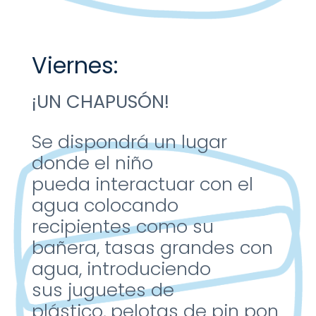
Viernes:
¡UN CHAPUSÓN!
Se dispondrá un lugar
donde el niño
pueda
interactuar con el
agua
colocando
recipientes
como su
bañera, tasas
grandes con
agua,
introduciendo
sus
juguetes de
plástico,
pelotas de pin pon