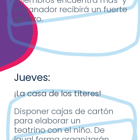
miembros
encuentra mas y
el
ganador recibirá un
fuerte
abrazo.
Jueves:
¡La casa de los títeres!
Disponer cajas de cartón
para elaborar un
teatrino
con el niño. De
igual
forma organizarán