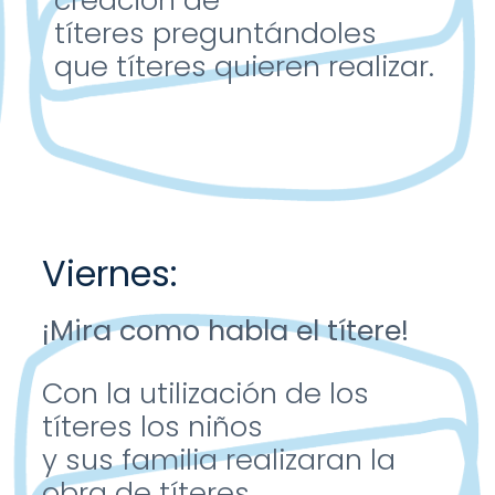
creación
de
títeres
preguntándoles
que
títeres quieren realizar.
Viernes:
¡Mira como habla el
títere!
Con la utilización de los
títeres los niños
y sus
familia realizaran la
obra
de títeres