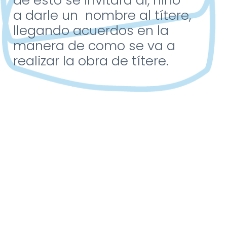
de
esto se invitará al, niño
a
darle un nombre al
títere,
llegando acuerdos
en la
manera de como
se va a
realizar la obra
de títere.