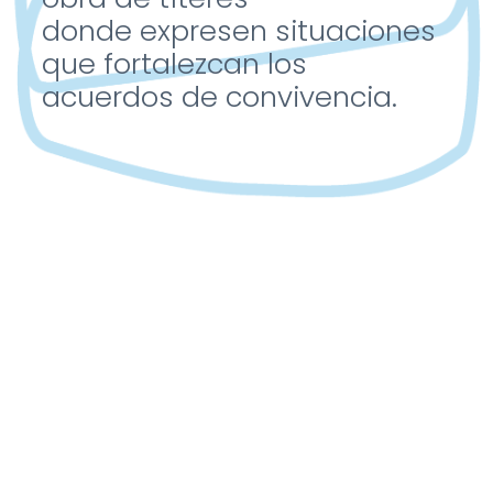
donde
expresen situaciones
que
fortalezcan los
acuerdos
de convivencia.