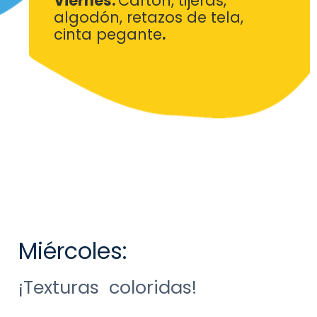
Viernes:
Cartón, tijeras,
algodón, retazos de tela,
cinta
pegante
.
Miércoles:
¡Texturas coloridas!