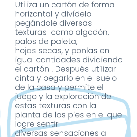
Utiliza un cartón de forma
horizontal y divídelo
pegándole
diversas
texturas como
algodón,
palos de paleta,
hojas
secas, y ponlas en
igual
cantidades dividiendo
el
cartón . Después utilizar
cinta y
pegarlo en el suelo
de la casa y
permite el
juego y la
exploración de
estas texturas
con la
planta de los pies en el
que
logre sentir
diversas
sensaciones al