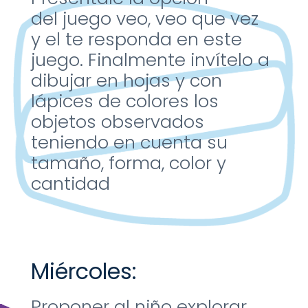
del
juego veo, veo que vez
y el
te responda en este
juego
​.
Finalmente invítelo a
dibujar
en hojas y con
lápices de
colores los
objetos
observados
teniendo en
cuenta su
tamaño, forma,
color y
cantidad
Miércoles:
Proponer al niño explorar