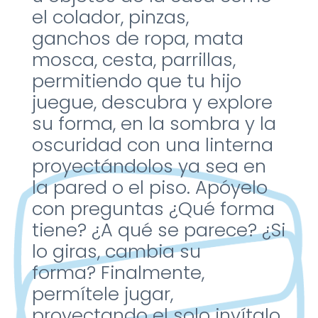
el
colador, pinzas,
ganchos
de ropa, mata
mosca,
cesta, parrillas,
permitiendo
que tu hijo
juegue,
descubra y explore
su
forma, en la sombra y
la
oscuridad con una
linterna
proyectándolos ya
sea en
la pared o el piso.
​
Apóyelo
con preguntas
¿Qué forma
tiene? ¿A qué
se parece? ¿Si
lo giras,
cambia su
forma?
Finalmente,
permítele
jugar,
proyectando el solo
invítalo