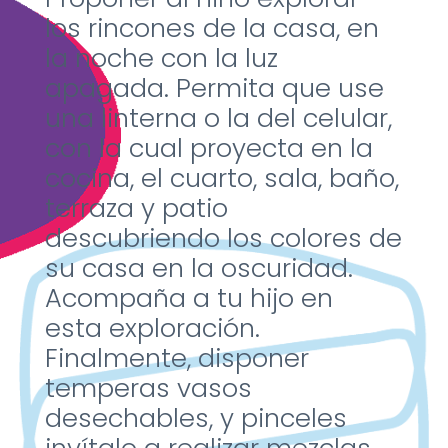
los
rincones de la casa, en
la
noche con la luz
apagada.
Permita que use
una linterna
o la del celular,
con la cual
proyecta en la
cocina, el
cuarto, sala, baño,
terraza y
patio
descubriendo los
colores de
su casa en la
oscuridad.
Acompaña a tu hijo en
esta
exploración.
Finalmente, disponer
temper
as vasos
desechables, y
pinceles