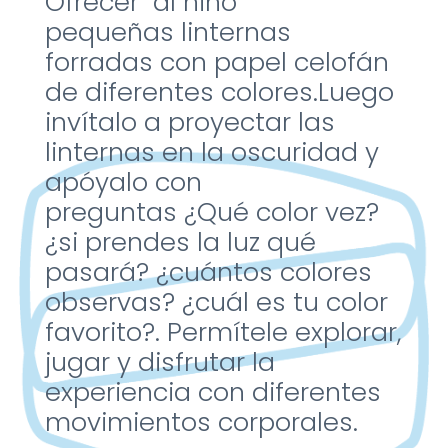
Ofrecer al niño
pequeñas
linternas
forradas con papel
celofán
de diferentes
colores.
Luego
invítalo a proyectar
las
linternas en la oscuridad
y
apóyalo con
preguntas
¿Qué color vez?
¿si prendes
la luz qué
pasará? ¿cuántos
colores
observas? ¿cuál es
tu color
favorito?.
Permítele explorar,
jugar y
disfrutar la
experiencia con
diferentes
movimientos
corporales.