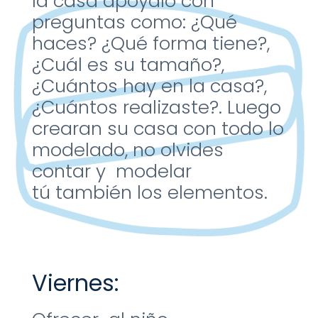
la casa
apóyalo con
preguntas
como: ¿Qué
haces? ¿Qué
forma tiene?,
¿Cuál es su
tamaño?,
¿Cuántos hay en
la casa?,
¿Cuántos
realizaste?
​.
Luego
crearan su casa con
todo lo
modelado, no
olvides
contar y modelar
tú
también los elementos.
Viernes: