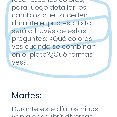
para
luego detallar los
cambios
que suceden
durante el
proceso. Esto
será a través de
estas
preguntas:
​
¿Qué colores
ves cuando se
combinan
en el plato?
¿Qué formas
ves?.
Martes:
Durante este día los niños
van
a descubrir diversas