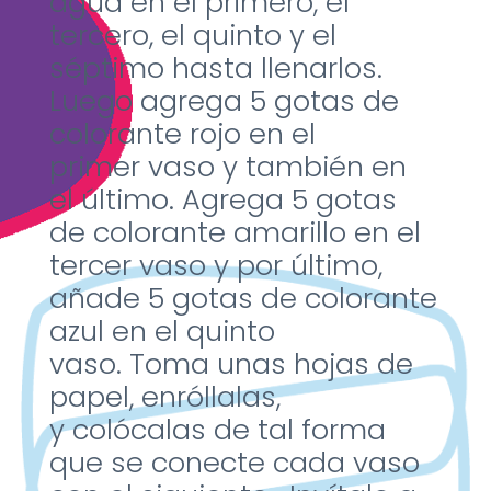
agua
en el primero, el
tercero, el
quinto y el
séptimo hasta
llenarlos.
Luego agrega 5 gotas
de
colorante rojo en el
primer
vaso y también en
el
último. Agrega 5 gotas
de
colorante amarillo en el
tercer
vaso
y
por último,
añade 5
gotas de colorante
azul en el
quinto
vaso.
Toma unas hojas
de
papel, enróllalas,
y
colócalas de tal forma
que se
conecte cada vaso