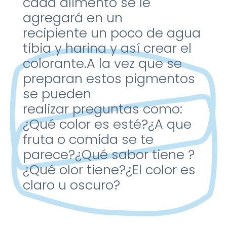
cada alimento
se le
agregará en un
recipiente
un poco de agua
tibia y harina
y así crear el
colorante.
A la vez que se
preparan estos
pigmentos
se pueden
realizar
preguntas como:
¿Qué color es esté?
¿A que
fruta o comida se te
parece?
¿Qué sabor tiene ?
¿Qué olor tiene?
¿El color es
claro u oscuro
?