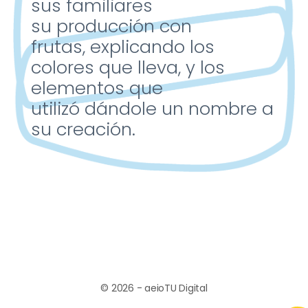
sus familiares
su
producción con
frutas,
explicando los
colores que
lleva, y los
elementos que
utilizó
dándole un nombre a
su
creación.
© 2026 - aeioTU Digital