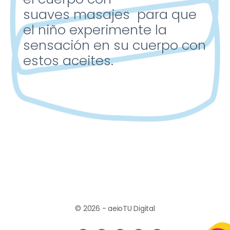
suaves
masajes para que
el niño
experimente la
sensación
en su cuerpo con
estos
aceites.
© 2026 - aeioTU Digital