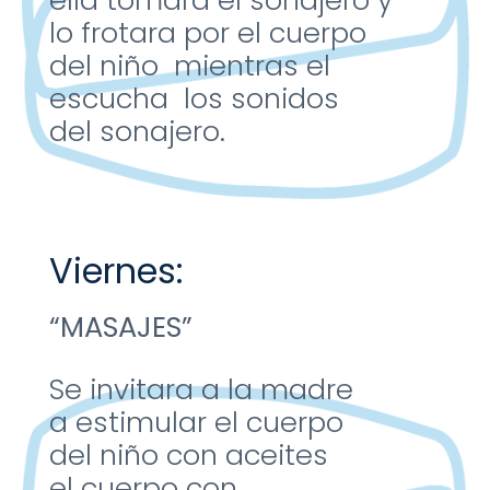
ella
tomara el
sonajero y
lo
frotara por el
cuerpo
del
niño mientras
el
escucha los
sonidos
del
sonajero.
Viernes:
“MASAJES”
Se invitara a la madre
a
estimular el cuerpo
del
niño con aceites
el
cuerpo con