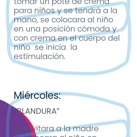
tomar un
pote de crema
para
niños y se tendrá a
la
mano, se
colocara al niño
en
una posición
cómoda y
con
crema en el cuerpo
del
niño se inicia
la
estimulación.
Miércoles:
“BLANDURA”
Se invitara a la
madre