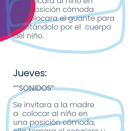
a
colocara al
niño en
una
posición
cómoda
,se
colocara el
guante para
ir
frotándolo por
el cuerpo
del
niño.
Jueves:
“”SONIDOS”
Se invitara a la
madre
a
colocar al niño
en
una
posición
cómoda,