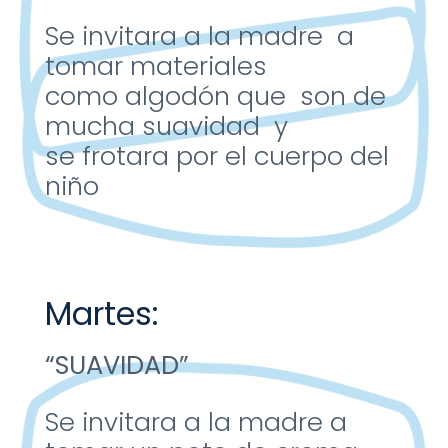
Se invitara a la
madre a
tomar
materiales
como
algodón que son
de
mucha
suavidad y
se
frotara por el
cuerpo del
niño
Martes:
“SUAVIDAD”
Se invitara a la
madre a