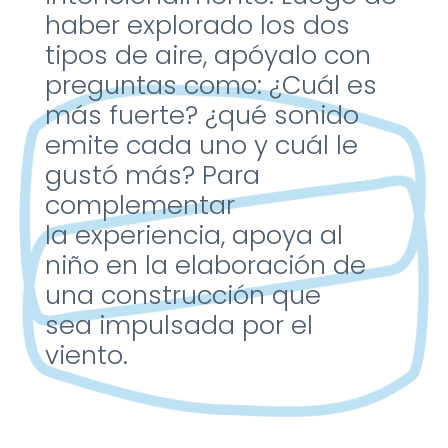
haber explorado
los dos
tipos de aire,
apóyalo con
preguntas
como: ¿Cuál es
más fuerte?
¿qué sonido
emite cada
uno y cuál le
gustó más?
Para
complementar
la
experiencia, apoya al
niño
en la elaboración de
una
construcción que
sea
impulsada por el
viento.