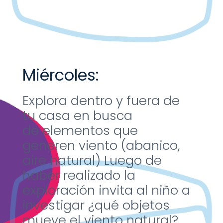
Miércoles:
Explora dentro y fuera de
tu
casa en busca
de
elementos que
generen
viento (abanico,
aire
natural) Luego de
haber
realizado la
exploración
invita al niño a
investigar
¿qué objetos
mueve el
viento natural?