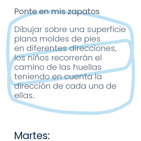
Ponte en mis zapatos
Dibujar sobre una superficie
plana moldes de pies
en
diferentes direcciones,
los
niños recorrerán el
camino
de las huellas
teniendo en
cuenta la
dirección de
cada una de
ellas.
Martes: