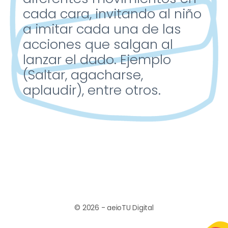
cada cara,
invitando al niño
a imitar
cada una de las
acciones
que salgan al
lanzar el
dado. Ejemplo
(Saltar,
agacharse,
aplaudir), entre
otros.
© 2026 - aeioTU Digital