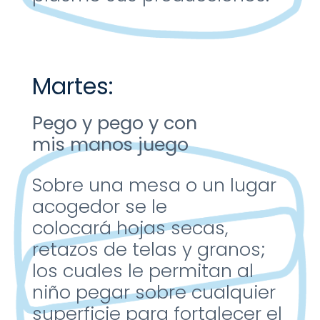
Martes:
Pego y pego y con
mis
manos juego
Sobre una mesa o un lugar
acogedor se le
colocará
hojas secas,
retazos de
telas y granos;
los cuales le
permitan al
niño pegar
sobre cualquier
superficie
para fortalecer el