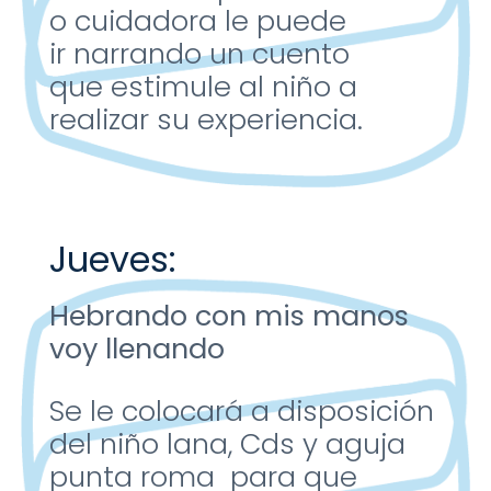
o
cuidadora le puede
ir
narrando un cuento
que
estimule al niño a
realizar su
experiencia.
Jueves:
Hebrando con mis
manos
voy llenando
Se le colocará a
disposición
del niño lana,
Cds y aguja
punta roma
para que