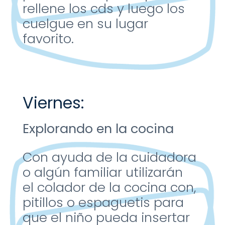
rellene los cds y
luego los
cuelgue en su
lugar
favorito
.
Viernes:
Explorando en la
cocina
Con ayuda de la
cuidadora
o algún
familiar utilizarán
el
colador de la cocina
con,
pitillos o espaguetis
para
que el niño pueda
insertar