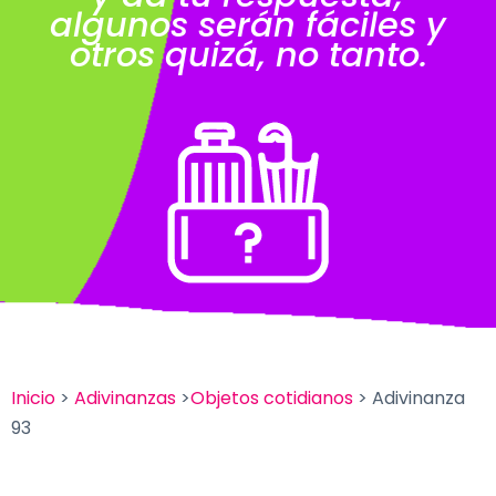
algunos serán fáciles y
otros quizá, no tanto.
Inicio
>
Adivinanzas
>
Objetos cotidianos
> Adivinanza
93