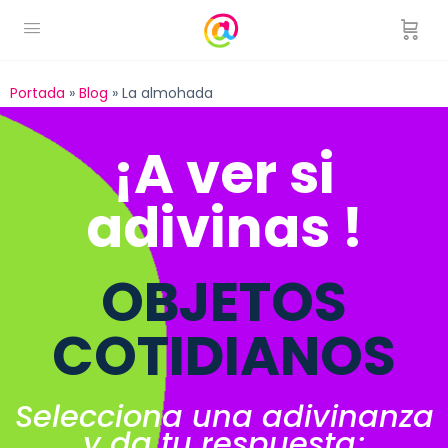
Portada
»
Blog
»
La almohada
¡A ver si
adivinas !
OBJETOS
COTIDIANOS
Selecciona una adivinanza
y da tu respuesta;