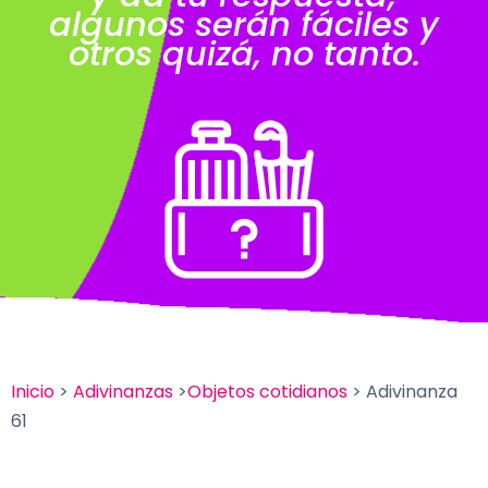
algunos serán fáciles y
otros quizá, no tanto.
Inicio
>
Adivinanzas
>
Objetos cotidianos
> Adivinanza
61