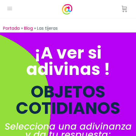
Portada
»
Blog
»
Las tijeras
¡A ver si
adivinas !
OBJETOS
COTIDIANOS
Selecciona una adivinanza
y da tu respuesta;