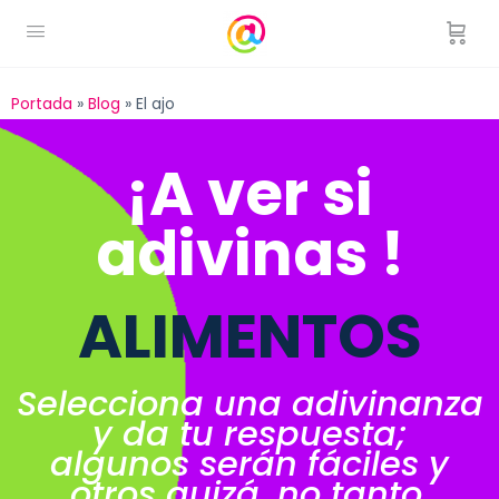
Portada
»
Blog
»
El ajo
¡A ver si
adivinas !
ALIMENTOS
Selecciona una adivinanza
y da tu respuesta;
algunos serán fáciles y
otros quizá, no tanto.