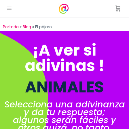
Portada
»
Blog
»
El pájaro
¡A ver si
adivinas !
ANIMALES
Selecciona una adivinanza
y da tu respuesta;
algunos serán fáciles y
otros quizá, no tanto.