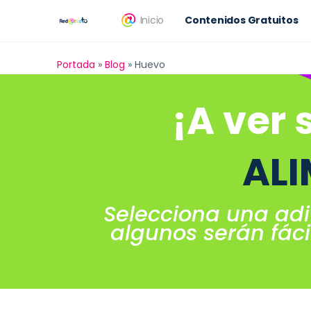
Inicio
Contenidos Gratuitos
Portada
»
Blog
»
Huevo
¡A ver 
AL
Selecciona una adi
algunos serán fácil