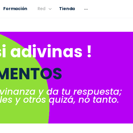
Formación
Red
Tienda
si adivinas !
IMENTOS
vinanza y da tu respuesta;
es y otros quizá, no tanto.