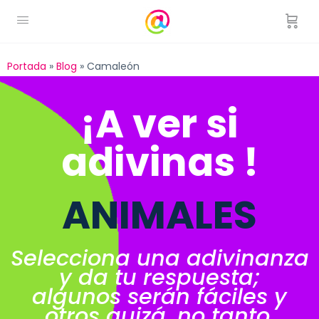
Portada
»
Blog
»
Camaleón
¡A ver si
adivinas !
ANIMALES
Selecciona una adivinanza
y da tu respuesta;
algunos serán fáciles y
otros quizá, no tanto.