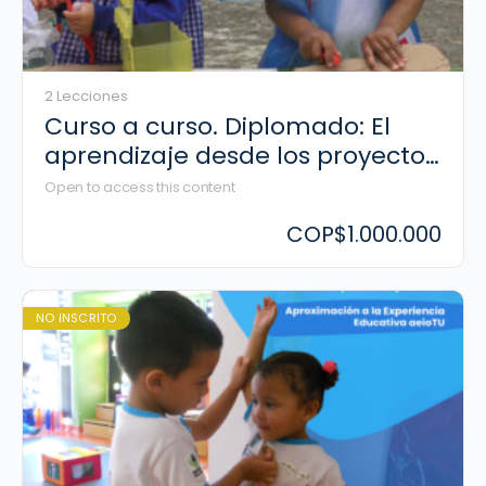
2 Lecciones
Curso a curso. Diplomado: El
aprendizaje desde los proyectos
de investigación en la primera
Open to access this content
infancia
COP
$1.000.000
NO INSCRITO